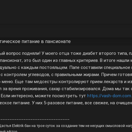
тическое питание в пансионате
ый вопрос подняли! У моего отца тоже диабет второго типа, 
 пансионат, это был один из главных критериев. В итоге нашли
дуально с каждым постояльцем. Папе составили специальное м
, с контролем углеводов, с правильными жирами. Причем готов
 меню. Еще там медсестры контролируют прием лекарств и из
л за время проживания, сахар стабилизировался. Дома мы так
. Если интересно, можете посмотреть тут
https://vash-dom.com.
еское питание. У них 5-разовое питание, все свежее, на очище
----------------------------------------
астья Elektrik бан на трое суток за создание тем не несущих смысловой на
ный афтор