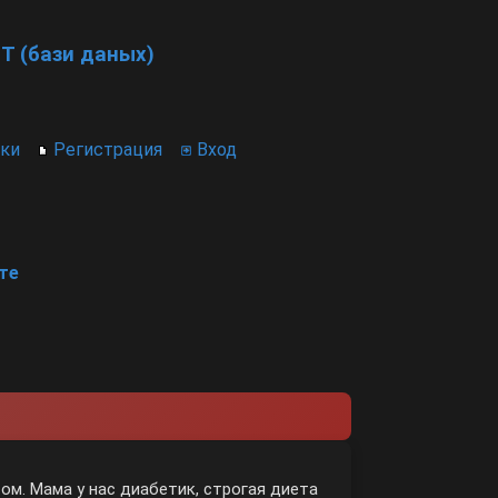
T (бази даных)
ики
Регистрация
Вход
те
ом. Мама у нас диабетик, строгая диета