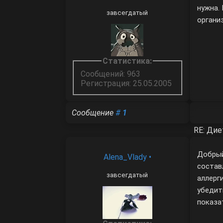
нужна.
завсегдатый
органи
Статистика:
Сообщений: 963
Регистрация: 25.05.2005
Сообщение
#
1
RE: Дие
Добрый
Alena_Vlady
•
состав
завсегдатый
аллерг
убедит
показа