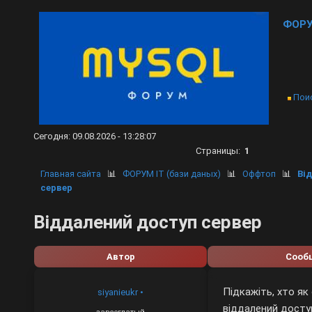
ФОРУ
Пои
Сегодня: 09.08.2026 - 13:28:07
Страницы:
1
Главная сайта
📊
ФОРУМ IT (бази даных)
📊
Оффтоп
📊
Ві
сервер
Віддалений доступ сервер
Автор
Сооб
Підкажіть, хто як
siyanieukr
•
віддалений досту