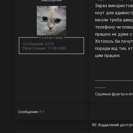
завсегдатый
Зараз використов
ноут для адмініст
інколи треба шви
телефону чи планш
працює не дуже с
Статистика:
Хотілось би почу
Сообщений: 3374
поради від тих, х
Регистрация: 11.09.2006
цим працює.
---------------------
------
Сушеные фрукты и яг
Сообщение
#
1
RE: Віддалений досту