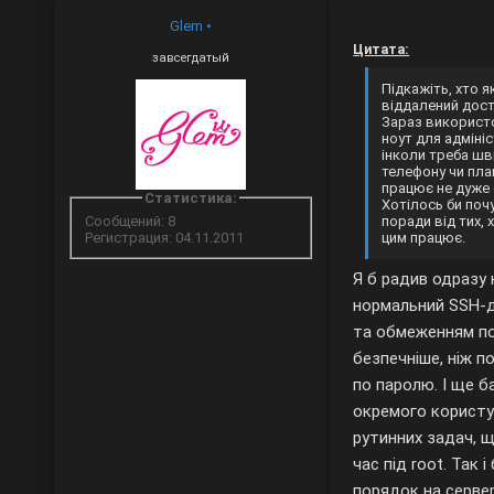
Glem
•
Цитата:
завсегдатый
Підкажіть, хто я
віддалений дост
Зараз використ
ноут для адміні
інколи треба шв
телефону чи пла
працює не дуже 
Статистика:
Хотілось би поч
поради від тих, 
Сообщений: 8
цим працює.
Регистрация: 04.11.2011
Я б радив одразу
нормальний SSH-
та обмеженням по
безпечніше, ніж п
по паролю. І ще 
окремого користу
рутинних задач, щ
час під root. Так і
порядок на серве