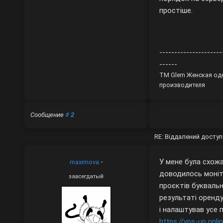
простіше.
---------------------
------
ТМ Glem Женская од
производителя
Сообщение
#
2
RE: Віддалений досту
У мене була схожа
maximova
•
доводилось моніт
завсегдатый
проєктів буквальн
результаті оренд
і налаштував усе 
https://vps-up.onli