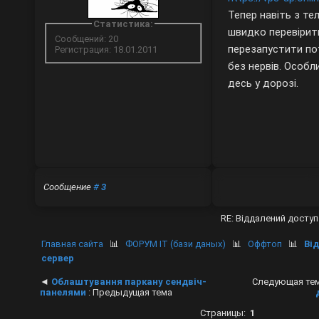
Тепер навіть з т
Статистика:
швидко перевірит
Сообщений: 20
перезапустити по
Регистрация: 18.01.2011
без нервів. Особл
десь у дорозі.
Сообщение
#
3
RE: Віддалений досту
Главная сайта
📊
ФОРУМ IT (бази даных)
📊
Оффтоп
📊
Ві
сервер
◄
Облаштування паркану сендвіч-
Следующая те
панелями
: Предыдущая тема
Страницы:
1