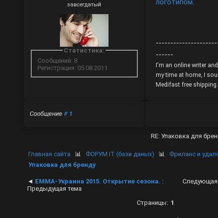
логотипом
.
завсегдатый
---------------------
Статистика:
------
Сообщений: 8
I'm an online writer an
Регистрация: 05.08.2011
my time at home, I sou
Medifast free shipping
Сообщение
#
1
RE: Упаковка для бр
Главная сайта
📊
ФОРУМ IT (бази даных)
📊
Фриланс и удал
Упаковка для бренду
◄
ЕММА-Украина 2015. Открытие сезона.
:
Следующая
Предыдущая тема
Страницы:
1