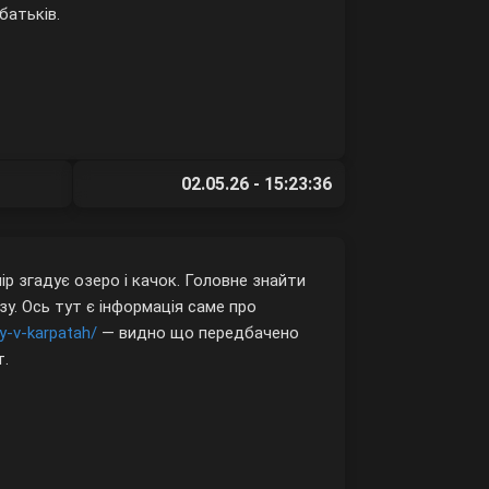
батьків.
02.05.26 - 15:23:36
ір згадує озеро і качок. Головне знайти
зу. Ось тут є інформація саме про
y-v-karpatah/
— видно що передбачено
т.