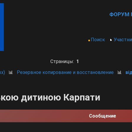
ФОРУМ I
Поиск
Участн
Страницы:
1
х)
📊
Резервное копирование и восстановление
📊
ві
ькою дитиною Карпати
Сообщение