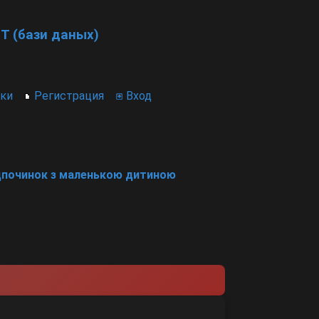
T (бази даных)
ики
Регистрация
Вход
дпочинок з маленькою дитиною