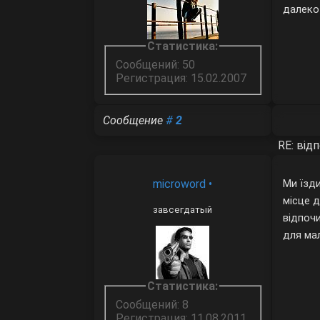
далеко 
Статистика:
Сообщений: 50
Регистрация: 15.02.2007
Сообщение
#
2
RE: від
microword
•
Ми їзди
місце д
завсегдатый
відпоч
для мал
Статистика:
Сообщений: 8
Регистрация: 11.08.2011