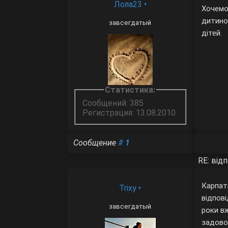
Лола23
•
Хочемо
дитиною
завсегдатый
дітей.
Статистика:
Сообщений: 385
Регистрация: 13.08.2010
Сообщение
#
1
RE: від
Карпат
Trixy
•
відпові
завсегдатый
роки в
задово