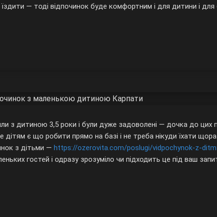
їздити — тоді відпочинок буде комфортним і для дитини і для 
починок з маленькою дитиною Карпати
ли з дитиною 3,5 роки і були дуже задоволені — дочка до цих п
е дітям є що робити прямо на базі і не треба нікуди їхати щора
инок з дітьми —
https://ozerovita.com/poslugi/vidpochynok-z-ditm
еньких гостей і одразу зрозуміло чи підходить це під ваш запи