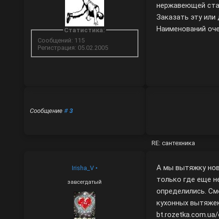
нержавеющей стал
Заказать эту или
Наименований оче
Статистика:
Сообщений: 115
Регистрация: 05.02.2005
Сообщение
#
3
RE: сантехника
А мы вытяжку нов
Irisha_V
•
только где еще н
завсегдатый
определились. С
кухонных вытяже
bt.rozetka.com.ua