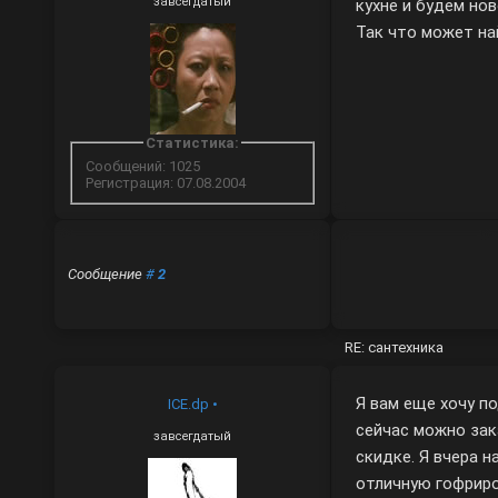
завсегдатый
кухне и будем но
Так что может на
Статистика:
Сообщений: 1025
Регистрация: 07.08.2004
Сообщение
#
2
RE: сантехника
Я вам еще хочу по
ICE.dp
•
сейчас можно зак
завсегдатый
скидке. Я вчера н
отличную гофрир