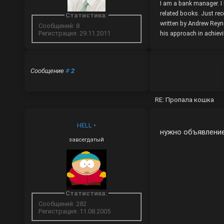
I am a bank manager. I
related books. Just rec
Статистика:
written by Andrew Rey
Сообщений: 8
his approach in achiev
Регистрация: 29.11.2011
Сообщение
#
2
RE: Пропала кошка
HELL
•
нужно объявление
завсегдатый
Статистика:
Сообщений: 282
Регистрация: 11.08.2005