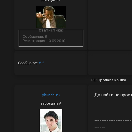
завсегдатый
Статистика:
Сообщений: 8
Регистрация: 13.09.2010
Сообщение
#
1
RE: Пропала кошка
Да найти не прос
ph3nch0r
•
завсегдатый
---------------------
------