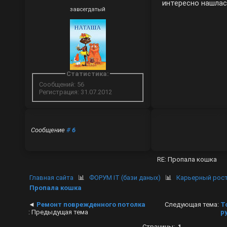
интересно нашлас
завсегдатый
Статистика:
Сообщений: 56
Регистрация: 31.07.2012
Сообщение
#
6
RE: Пропала кошка
Главная сайта
📊
ФОРУМ IT (бази даных)
📊
Карьерный рост
Пропала кошка
◄
Ремонт поврежденного потолка
Следующая тема:
Т
: Предыдущая тема
р
Страницы:
1