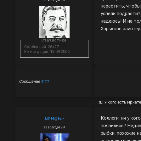
завсегдатый
нерестить, чтобы
успели подрасти?
надеюсь! И на тол
Харькове заинтер
Статистика:
Сообщений: 26427
Регистрация: 13.09.2006
Сообщение
#
11
RE: У кого есть Ириа
Коллеги, ни у ког
Lineage2
•
появились? Неда
завсегдатый
рыбки, похожие н
выросли мальчиш