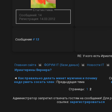
Статистика:
Сообщений: 14
Регистрация: 14.03.2012
Сообщение
#
13
RE: У кого есть Ириа
Главная сайта
📊
ФОРУМ IT (бази даных)
📊
Новости IT

Ириатерины Вернера?
◄
Как правильно делать минет мужчине и почему
С
надо уметь сосать член
: Предыдущая тема
Страницы:
1
2
Администратор запретил отвечать гостям на сообщения! Для р
ссылке:
зарегистрироваться