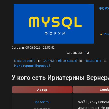
ФОРУ
Пои
Сегодня: 05.08.2026 - 22:52:52
Страницы:
1
2
Главная сайта
📊
ФОРУМ IT (бази даных)
📊
Новости IT

Ириатерины Вернера?
У кого есть Ириатерины Вернер
Автор
Сооб
avk71 , хочу напо
Speedinfo
•
ириатеринах. Не п