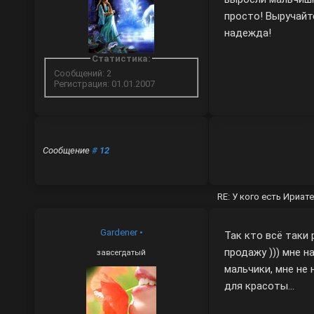
просто! Выручайте
надежда!
Статистика:
Сообщений: 2
Регистрация: 01.01.2007
Сообщение
#
12
RE: У кого есть Ириа
Gardener
•
Так кто всё таки
продажу ))) мне 
завсегдатый
мальчики, мне не
для красоты...