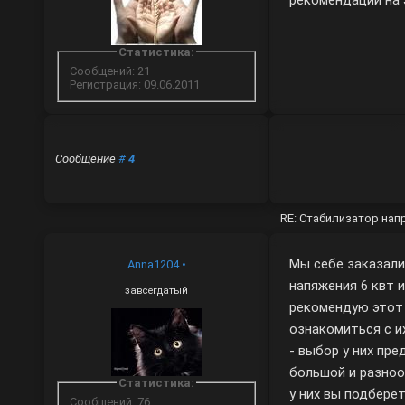
Статистика:
Сообщений: 21
Регистрация: 09.06.2011
Сообщение
#
4
RE: Стабилизатор нап
Мы себе заказал
Anna1204
•
напяжения 6 квт и
завсегдатый
рекомендую этот 
ознакомиться с и
- выбор у них пр
большой и разно
Статистика:
у них вы подберет
Сообщений: 76