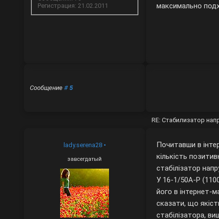
максимально подх
Регистрация: 21.02.2011
Сообщение
#
5
RE: Стабилизатор нап
Почитавши в інтер
lady.serena28
•
кількість позитивн
завсегдатый
стабілізатор нап
У 16-1/50А-P (1100
його в інтернет-м
сказати, що якіст
стабілізатора, ви